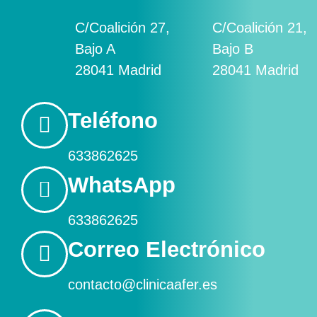
C/Coalición 27,
C/Coalición 21,
Bajo A
Bajo B
28041 Madrid
28041 Madrid
Teléfono
633862625
WhatsApp
633862625
Correo Electrónico
contacto@clinicaafer.es​