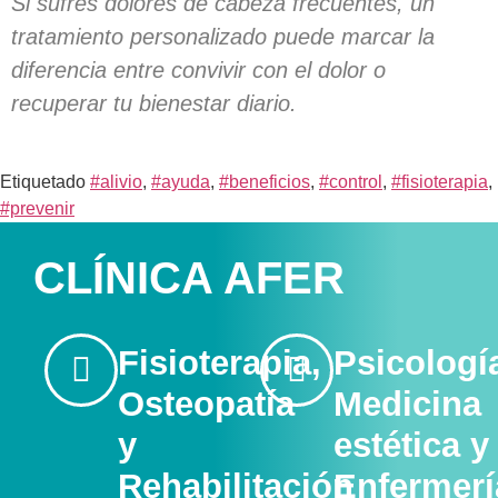
Si sufres dolores de cabeza frecuentes, un
tratamiento personalizado puede marcar la
diferencia entre convivir con el dolor o
recuperar tu bienestar diario.
Etiquetado
#alivio
,
#ayuda
,
#beneficios
,
#control
,
#fisioterapia
,
#prevenir
CLÍNICA AFER
Fisioterapia,
Psicologí
Osteopatía
Medicina
y
estética y
Rehabilitación​
Enfermerí